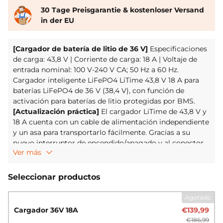
30 Tage Preisgarantie & kostenloser Versand
in der EU
[Cargador de batería de litio de 36 V]
Especificaciones
de carga: 43,8 V | Corriente de carga: 18 A | Voltaje de
entrada nominal: 100 V-240 V CA; 50 Hz a 60 Hz.
Cargador inteligente LiFePO4 LiTime 43,8 V 18 A para
baterías LiFePO4 de 36 V (38,4 V), con función de
activación para baterías de litio protegidas por BMS.
[Actualización práctica]
El cargador LiTime de 43,8 V y
18 A cuenta con un cable de alimentación independiente
y un asa para transportarlo fácilmente. Gracias a su
nuevo interruptor de encendido/apagado y al conector
Ver más
Anderson de 50 A, la carga es segura y cómoda.
[Desarrollado para baterías de litio]
El cargador tiene
un diseño robusto e incluye cables de carga. El voltaje
Seleccionar productos
de carga es de 43,8 V, ideal para la carga rápida de
baterías LiFePO4 de 36 V (38,4 V).
Agotado
[Funciones de protección amplias]
Con certificaciones
Cargador 36V 18A
€139,99
CE y RoHS, el cargador ofrece conmutación automática
€186,99