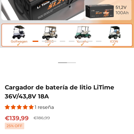
51.2V 100Ah
12V 100Ah H190
12V 280
€1.155,99
€299,99
€599,99
Inteligente
Inteligente
200A 
€1.999,00
€599,00
€1
Compuesto
Cargador de batería de litio LiTime
36V/43,8V 18A
1 reseña
€139,99
€186,99
25
% OFF