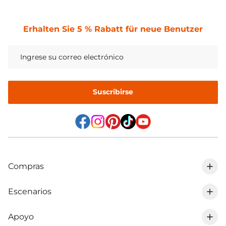
Erhalten Sie 5 % Rabatt für neue Benutzer
Suscribirse
Compras
Escenarios
0% IVA en DE
Apoyo
Batería de litio para vehículos recreativos
Batería LiFePO4