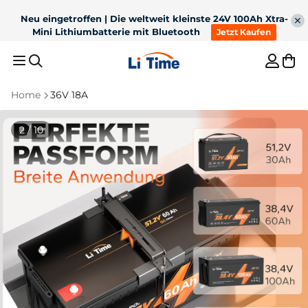
Neu eingetroffen | Die weltweit kleinste 24V 100Ah Xtra-
Mini Lithiumbatterie mit Bluetooth
Jetzt Kaufen
Home
36V 18A
Resultados recomendados
3 / 10
1
36V 50Ah Bluetooth
2
12V 100Ah H190 mit
LiFePO4 für 100lb
200A
3
Für Trolling Motor
4
12V 300Ah
TrollingMotor
Dauerentladung
Untersitz Bluetooth
5
Batterie ladegerät
Batterie
Los más vendidos