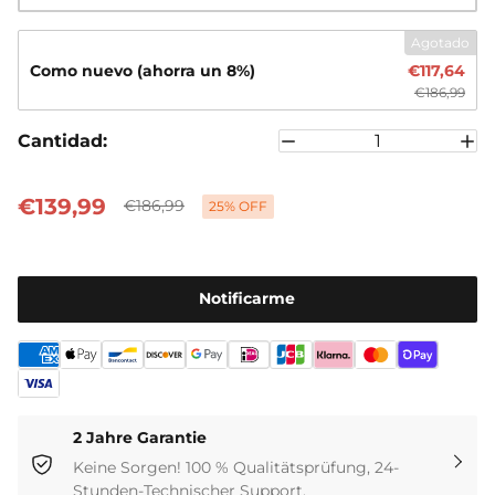
entre CC, CV y ​​apagado. Cuenta con protección
multietapa contra sobretemperatura, inversión de
Agotado
polaridad, cortocircuitos y sobretensión.
Como nuevo (ahorra un 8%)
€117,64
€186,99
Cantidad:
€139,99
€186,99
25% OFF
Notificarme
2 Jahre Garantie
Keine Sorgen! 100 % Qualitätsprüfung, 24-
Stunden-Technischer Support.