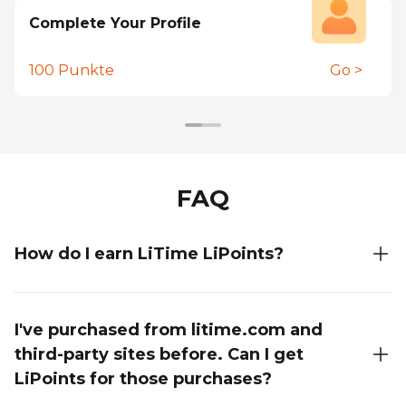
Complete Your Profile
100
Punkte
Go >
FAQ
How do I earn LiTime LiPoints?
Earning LiPoints is easy! You can earn LiPoints by
creating an account, subscribing to our email
I've purchased from litime.com and
newsletter, following us on social media, placing
third-party sites before. Can I get
orders, and participating in special activities. The
LiPoints for those purchases?
more you engage, the more points you earn. For