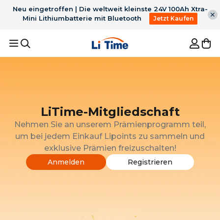
Neu eingetroffen | Die weltweit kleinste 24V 100Ah Xtra-
Mini Lithiumbatterie mit Bluetooth
Jetzt Kaufen
Empfohlene Ergebnisse
1
36V 50Ah Bluetooth
2
12V 100Ah H190 mit
LiTime-Mitgliedschaft
LiFePO4 für 100lb
200A
3
Für Trolling Motor
4
12V 300Ah
TrollingMotor
Dauerentladung
Nehmen Sie an unserem Prämienprogramm teil,
Untersitz Bluetooth
5
Batterie ladegerät
um bei jedem Einkauf Lipoints zu sammeln und
Batterie
exklusive Prämien freizuschalten!
Bestseller
Anmelden
Registrieren