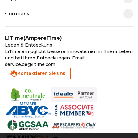
Company
Meine Bestellung Verfolgen
Marine-Trolling Motor-Lithium-Batterie
Ladegeräte
Über LiTime
Versandpolitik
Golf Cart-Lithium-Batterie
MPPT & Wechselrichter
LiTime(AmpereTime)
LiTime-Mitgliedschaft
Leben & Entdeckung
Rückgabe & Rückerstattung
Solar-Lithium-Batterie
Zubehör
LiTime ermöglicht bessere Innovationen in Ihrem Leben
und bei Ihren Entdeckungen. Email:
Affiliate Program
Garantie registrieren
Kälte-Lithium-Batterie
Wie neu Batterien
service.de@litime.com
Kontaktieren Sie uns
Blog
Garantie-Politik
Elektromobilität-Lithium-Batterie
Kontakt
Serviceleistung
Zahlungsarten
Datenschutz