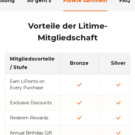
lösung
So geht's
Punkte sammeln
FAQ
Vorteile der Litime-
Mitgliedschaft
Mitgliedsvorteile
Bronze
Silver
/ Stufe
Earn LiPoints on
Every Purchase
Exclusive Discounts
Redeem Rewards
Annual Birthday Gift