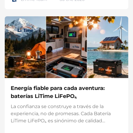
que los smartphones, portátiles, routers y
baterías funcionan principalmente con CC.
Aunque rara vez nos damos cuenta de ello en
la vida cotidiana, la CA y la CC son
prácticamente omnipresentes. En cuanto
surgen temas como centrales eléctricas,
inversores para automóviles o energía
fotovoltaica, surgen rápidamente preguntas:
¿Cuál es la diferencia entre corriente continua
y corriente alterna? ¿Y cómo elegir el
convertidor CA/CC adecuado según la
aplicación?...
Energía fiable para cada aventura:
baterías LiTime LiFePO₄
La confianza se construye a través de la
experiencia, no de promesas. Cada Batería
LiTime LiFePO₄ es sinónimo de calidad
probada, seguridad y durabilidad: desarrollado