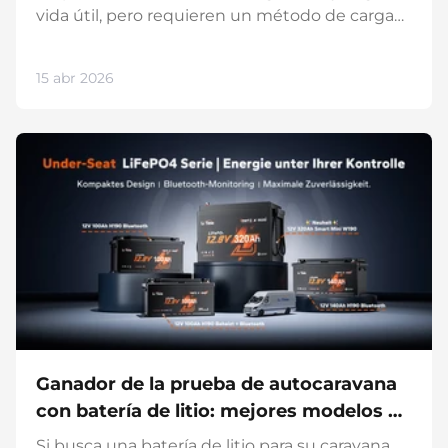
vida útil, pero requieren un método de carga
diferente al de las baterías de plomo-ácido
convencionales. Una carga incorrecta puede
15 abr 2026
provocar daños, reducir el rendimiento y poner
en riesgo la seguridad. Este artículo explica
cómo cargar correctamente las baterías de
LiFePO4, evitar errores comunes y
recomendar cargadores adecuados.
Contenido Notas importantes sobre la carga
de LiFePO4 3 métodos para cargar LiFePO4
Consejo adicional: Los cargadores LiFePO4
más recomendados Preguntas frecuentes
Conclusión Notas importantes sobre la carga
de LiFePO4 Antes de empezar a cargar, debe
conocer las características...
Ganador de la prueba de autocaravana
con batería de litio: mejores modelos en
comparación
Si busca una batería de litio para su caravana