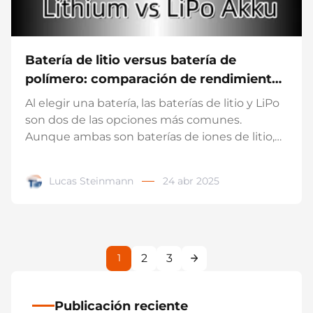
Batería de litio versus batería de
polímero: comparación de rendimiento,
costo y seguridad
Al elegir una batería, las baterías de litio y LiPo
son dos de las opciones más comunes.
Aunque ambas son baterías de iones de litio,
presentan diferencias significativas en cuanto
a estructura, rendimiento y aplicación.
Lucas Steinmann
24 abr 2025
Comprender las ventajas y desventajas de
estos dos tipos de baterías le ayudará a tomar
una decisión informada. Ya sea para
dispositivos móviles, herramientas eléctricas o
vehículos eléctricos, elegir la batería adecuada
2
3
1
es crucial para el rendimiento y la seguridad.
En este artículo, comparamos las baterías de
litio y las LiPo y le ayudamos a encontrar la
Publicación reciente