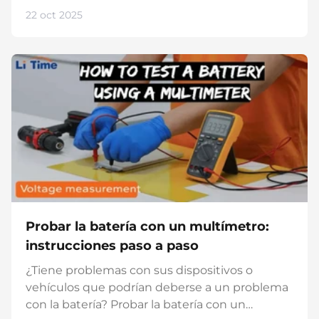
para todos aquellos que realmente necesitan
22 oct 2025
confiar en su fuente de energía. Ya sea en
Autocaravana, en el bote o en Sistema solar
doméstico LiTime ofrece un rendimiento
estable donde las baterías convencionales
alcanzan sus límites. Con celdas EV-Grade A,
BMS inteligente y más de 4000 ciclos de
carga, obtendrá energía que cumple sus
promesas. Descubra la fuente de energía ideal
para su aplicación: Baterías para autocaravanas
& caravana Botas- & Baterías para motores de...
Probar la batería con un multímetro:
instrucciones paso a paso
¿Tiene problemas con sus dispositivos o
vehículos que podrían deberse a un problema
con la batería? Probar la batería con un