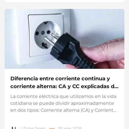
Flüssigerdgas (LNG) kurzfristig ins Stocken
geraten, und der globale Energiemarkt gerät
in kurzer Zeit unter spürbaren Druck. Das
heißt aber nicht, dass man dem ausgeliefert
ist. Der wichtigste Hebel ist, die Abhängigkeit
von fossilen Energieträgern (Erdgas und Öl)
Schritt für Schritt zu reduzieren – durch
weniger Verbrauch, mehr Elektrifizierung und
erneuerbare Energien, plus eine „Reserve“ für
Zeiten, in denen Energie teuer oder knapp ist.
In diesem Beitrag ordnen wir ein,...
Diferencia entre corriente continua y
corriente alterna: CA y CC explicadas de
forma sencilla
La corriente eléctrica que utilizamos en la vida
cotidiana se puede dividir aproximadamente
en dos tipos: Corriente alterna (CA) y Corriente
continua (CC). Los enchufes de pared suelen
suministrar corriente alterna (CA), mientras
LiTime Team
30 ene 2026