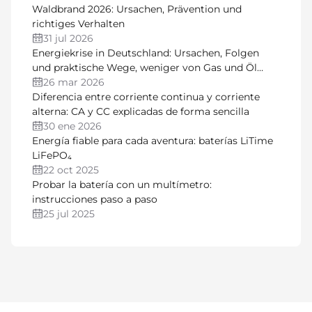
mejor opción para sus necesidades. Contenido
Waldbrand 2026: Ursachen, Prävention und
richtiges Verhalten
¿Qué es...
31 jul 2026
Energiekrise in Deutschland: Ursachen, Folgen
und praktische Wege, weniger von Gas und Öl
abhängig zu sein
26 mar 2026
Diferencia entre corriente continua y corriente
alterna: CA y CC explicadas de forma sencilla
30 ene 2026
Energía fiable para cada aventura: baterías LiTime
LiFePO₄
22 oct 2025
Probar la batería con un multímetro:
instrucciones paso a paso
25 jul 2025