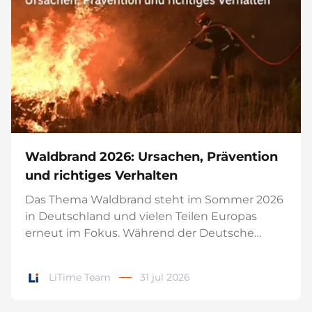
51.2V 100Ah
12V 100Ah H190
12V 280
€1.155,99
€299,99
€599,99
Inteligente
Inteligente
200A 
€1.999,00
€599,00
€1
Compuesto
Waldbrand 2026: Ursachen, Prävention
und richtiges Verhalten
Das Thema Waldbrand steht im Sommer 2026
in Deutschland und vielen Teilen Europas
erneut im Fokus. Während der Deutsche
Wetterdienst die Waldbrandgefahr in
Deutschland regelmäßig bewertet, bleibt die
LiTime Team
31 jul 2026
Situation vor allem in Südeuropa angespannt.
Hohe Temperaturen, trockene Vegetation und