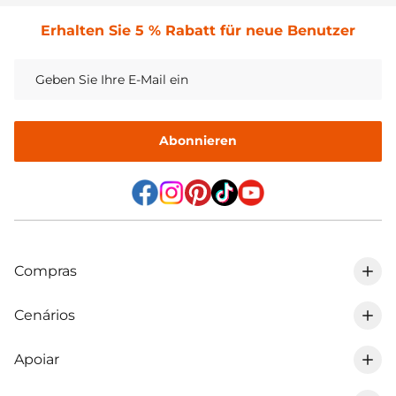
Erhalten Sie 5 % Rabatt für neue Benutzer
Abonnieren
Compras
Cenários
0% de IVA em DE
Apoiar
Bateria de lítio para trailer
Bateria LiFePO4