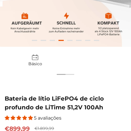
Complexo
12V 100Ah H190
12V 280
€1.155,99
€299,99
€599,99
Inteligente 51,2V
Inteligente
200A 
€1.999,00
€599,00
€1
100Ah
Básico
Bateria de lítio LiFePO4 de ciclo
profundo de LiTime 51,2V 100Ah
5 avaliações
€899,99
€1.899,99