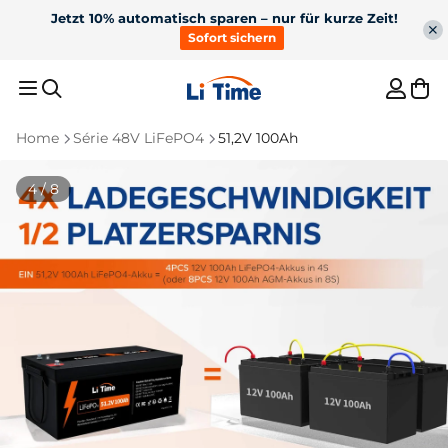
Jetzt 10% automatisch sparen – nur für kurze Zeit!
Sofort sichern
Home
Série 48V LiFePO4
51,2V 100Ah
Empfohlene Ergebnisse
4 / 8
1
36V 50Ah Bluetooth
2
12V 100Ah H190 com
LiFePO4 para motor
bateria Bluetooth de
3
Para motor de pesca
4
12V 300Ah
de pesca de 100lb
descarga contínua de
200A sob o assento
5
Carregador de bateria
Bestseller