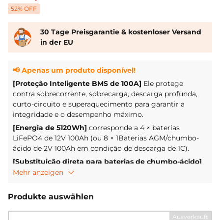
52
% OFF
30 Tage Preisgarantie & kostenloser Versand
in der EU
📢 Apenas um produto disponível!
[Proteção Inteligente BMS de 100A]
Ele protege
contra sobrecorrente, sobrecarga, descarga profunda,
curto-circuito e superaquecimento para garantir a
integridade e o desempenho máximo.
[Energia de 5120Wh]
corresponde a 4
×
baterias
LiFePO4 de 12V 100Ah (ou
8 × 1
Baterias AGM/chumbo-
ácido de 2V 100Ah em condição de descarga de 1C).
[Substituição direta para baterias de chumbo-ácido]
Economiza 50% de volume e 80% de peso em
Mehr anzeigen
comparação com 8 baterias de chumbo-ácido de 12V
100Ah, elimina a fiação complexa e a necessidade de
Produkte auswählen
manutenção regular.
[64Wh/lbs]
até 6 vezes mais do que com baterias de
Ausverkauft