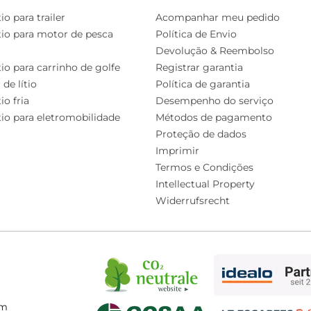
io para trailer
Acompanhar meu pedido
ítio para motor de pesca
Política de Envio
Devolução & Reembolso
tio para carrinho de golfe
Registrar garantia
 de lítio
Política de garantia
io fria
Desempenho do serviço
12V 100Ah H190
12V 280Ah -
12V 100AhTM
ítio para eletromobilidade
Métodos de pagamento
€299,99
€599,99
€279,99
Inteligente
200A BMS
€599,00
€1.099,99
€429,99
Proteção de dados
Imprimir
Termos e Condições
Intellectual Property
Widerrufsrecht
om