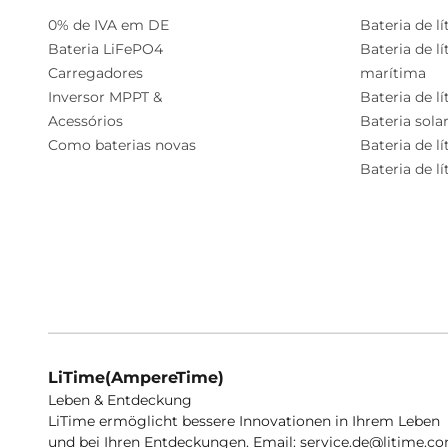
0% de IVA em DE
Bateria de lít
Bateria LiFePO4
Bateria de l
Carregadores
marítima
Inversor MPPT &
Bateria de lí
Acessórios
Bateria solar
Como baterias novas
Bateria de lít
Complexo
Bateria de l
€1.155,99
Inteligente 51,2V
€1.999,00
100Ah
Elektrischer
Außenbordmotor
LiTime(AmpereTime)
Leben & Entdeckung
LiTime ermöglicht bessere Innovationen in Ihrem Leben
und bei Ihren Entdeckungen. Email: service.de@litime.c