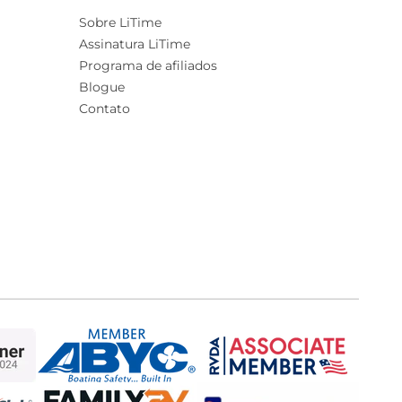
Sobre LiTime
Assinatura LiTime
Programa de afiliados
Blogue
Contato
24V 100Ah
€499,99
€699,99