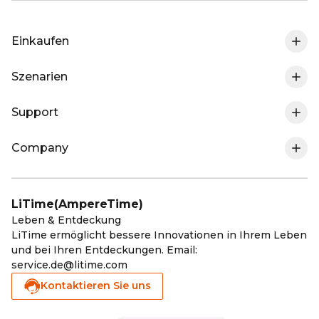
Einkaufen
Szenarien
0% MwSt. In DE
Support
Wohnmobil-Lithium-Batterie
LiFePO4-Batterie
Company
Meine Bestellung Verfolgen
Marine-Trolling Motor-Lithium-Batterie
Ladegeräte
Über LiTime
Versandpolitik
Golf Cart-Lithium-Batterie
MPPT & Wechselrichter
LiTime(AmpereTime)
LiTime-Mitgliedschaft
Leben & Entdeckung
Rückgabe & Rückerstattung
Solar-Lithium-Batterie
Zubehör
LiTime ermöglicht bessere Innovationen in Ihrem Leben
und bei Ihren Entdeckungen. Email:
Affiliate Program
Garantie registrieren
Kälte-Lithium-Batterie
Wie neu Batterien
service.de@litime.com
Kontaktieren Sie uns
Blog
Garantie-Politik
Elektromobilität-Lithium-Batterie