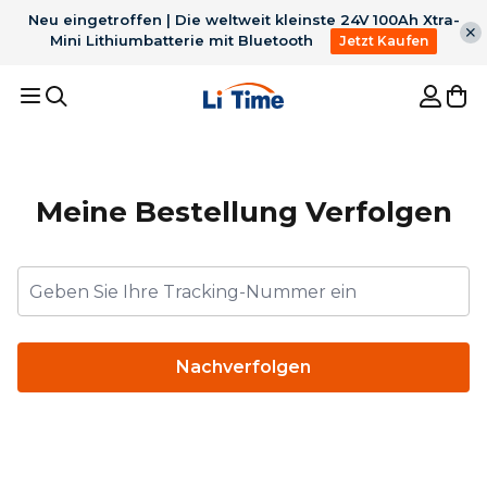
Neu eingetroffen | Die weltweit kleinste 24V 100Ah Xtra-
Mini Lithiumbatterie mit Bluetooth
Jetzt Kaufen
Empfohlene Ergebnisse
Meine Bestellung Verfolgen
1
36V 50Ah Bluetooth
2
12V 100Ah H190 mit
LiFePO4 für 100lb
200A
3
Für Trolling Motor
4
12V 300Ah
TrollingMotor
Dauerentladung
Untersitz Bluetooth
5
Batterie ladegerät
Batterie
Bestseller