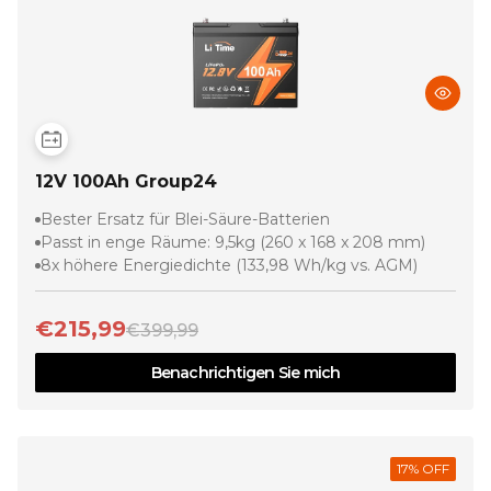
12V 100Ah Group24
Bester Ersatz für Blei-Säure-Batterien
Passt in enge Räume: 9,5kg (260 x 168 x 208 mm)
8x höhere Energiedichte (133,98 Wh/kg vs. AGM)
€215,99
€399,99
Benachrichtigen Sie mich
17
% OFF