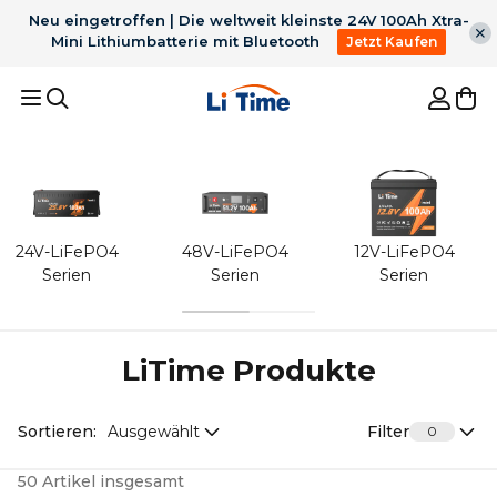
Neu eingetroffen | Die weltweit kleinste 24V 100Ah Xtra-
Mini Lithiumbatterie mit Bluetooth
Jetzt Kaufen
Empfohlene Ergebnisse
1
36V 50Ah Bluetooth
2
12V 100Ah H190 mit
LiFePO4 für 100lb
200A
24V-LiFePO4
48V-LiFePO4
12V-LiFePO4
3
Für Trolling Motor
4
12V 300Ah
Serien
Serien
Serien
TrollingMotor
Dauerentladung
Untersitz Bluetooth
5
Batterie ladegerät
Batterie
Bestseller
LiTime Produkte
Sortieren:
Ausgewählt
Filter
0
50 Artikel insgesamt