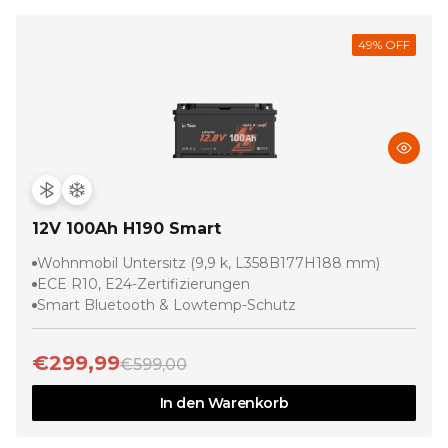
49
% OFF
12V 100Ah H190 Smart
Wohnmobil Untersitz (9,9 k, L358B177H188 mm)
ECE R10, E24-Zertifizierungen
Smart Bluetooth & Lowtemp-Schutz
€299,99
€599,00
In den Warenkorb