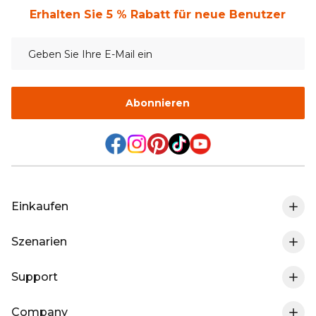
Erhalten Sie 5 % Rabatt für neue Benutzer
Abonnieren
Einkaufen
Szenarien
0% MwSt. In DE
Support
Wohnmobil-Lithium-Batterie
LiFePO4-Batterie
Company
Meine Bestellung Verfolgen
Marine-Trolling Motor-Lithium-Batterie
Ladegeräte