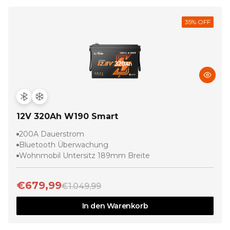
35
% OFF
12V 320Ah W190 Smart
200A Dauerstrom
Bluetooth Überwachung
Wohnmobil Untersitz 189mm Breite
€679,99
€1.049,99
In den Warenkorb