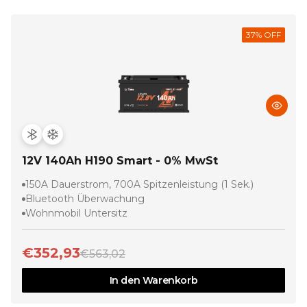
51,2V 100Ah
12V 100Ah H190
12.8V 2
37
% OFF
€1.155,99
€299,99
€599,99
Smart Comflex
Smart
Low-T
€1.999,00
€599,00
€1.
12V 140Ah H190 Smart - 0% MwSt
150A Dauerstrom, 700A Spitzenleistung (1 Sek.)
Bluetooth Überwachung
Wohnmobil Untersitz
€352,93
€563,02
In den Warenkorb