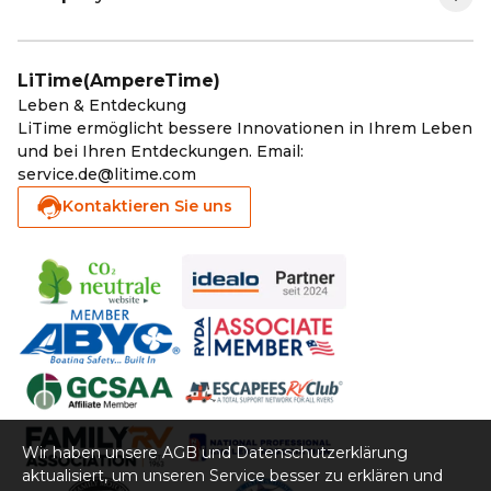
Über LiTime
Versandpolitik
Golf Cart-Lithium-Batterie
MPPT & Wechselrichter
LiTime(AmpereTime)
LiTime-Mitgliedschaft
Leben & Entdeckung
Rückgabe & Rückerstattung
Solar-Lithium-Batterie
Zubehör
LiTime ermöglicht bessere Innovationen in Ihrem Leben
und bei Ihren Entdeckungen. Email:
Affiliate Program
Garantie registrieren
Kälte-Lithium-Batterie
Wie neu Batterien
service.de@litime.com
Kontaktieren Sie uns
Blog
Garantie-Politik
Elektromobilität-Lithium-Batterie
Kontakt
Serviceleistung
Zahlungsarten
Datenschutz
Impressum
Wir haben unsere AGB und Datenschutzerklärung
aktualisiert, um unseren Service besser zu erklären und