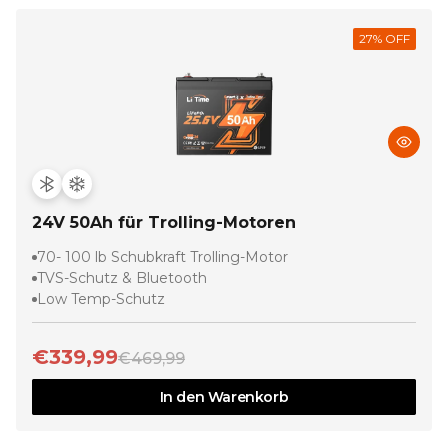
27
% OFF
24V 50Ah für Trolling-Motoren
70- 100 lb Schubkraft Trolling-Motor
TVS-Schutz & Bluetooth
Low Temp-Schutz
€339,99
€469,99
In den Warenkorb