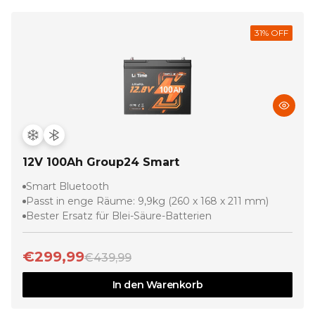
31
% OFF
12V 100Ah Group24 Smart
Smart Bluetooth
Passt in enge Räume: 9,9kg (260 x 168 x 211 mm)
Bester Ersatz für Blei-Säure-Batterien
€299,99
€439,99
In den Warenkorb