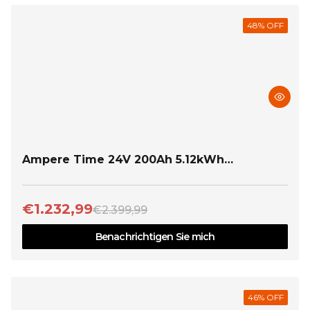
48
% OFF
Ampere Time 24V 200Ah 5.12kWh
Tiefzyklus LiFePO4 Batterie mit längerer
Laufzeit, integriertem 200A BMS
€1.232,99
€2.399,99
Benachrichtigen Sie mich
46
% OFF