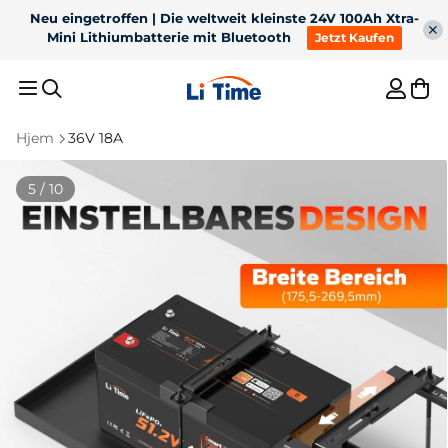
Neu eingetroffen | Die weltweit kleinste 24V 100Ah Xtra-
Mini Lithiumbatterie mit Bluetooth
Jetzt Kaufen
Hjem
36V 18A
Empfohlene Ergebnisse
5 / 10
1
36V 50Ah Bluetooth
2
12V 100Ah H190 med
LiFePO4 til 100lb
200A kontinuerlig
3
Til trollingmotor
4
12V 300Ah
trollingmotor
afladning under
sædet Bluetooth-
5
Batterioplader
batteri
Bestseller