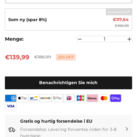
polaritet, kortslutninger og overspænding.
Ausverkauft
Som ny (spar 8%)
€117,64
€186,99
Menge:
€139,99
€186,99
25% OFF
Benachrichtigen Sie mich
Gratis og hurtig forsendelse i EU
Forsendelse: Levering forventes inden for 3-8
hverdage.