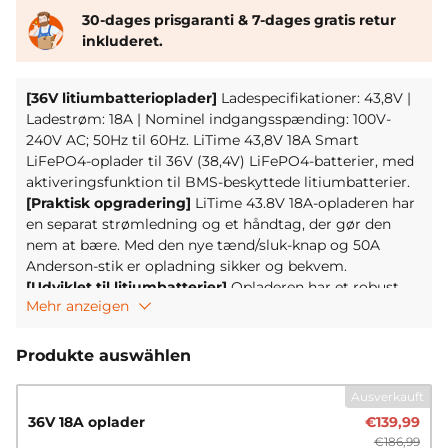
30-dages prisgaranti & 7-dages gratis retur
inkluderet.
[36V litiumbatterioplader]
Ladespecifikationer: 43,8V |
Ladestrøm: 18A | Nominel indgangsspænding: 100V-
240V AC; 50Hz til 60Hz. LiTime 43,8V 18A Smart
LiFePO4-oplader til 36V (38,4V) LiFePO4-batterier, med
aktiveringsfunktion til BMS-beskyttede litiumbatterier.
[Praktisk opgradering]
LiTime 43.8V 18A-opladeren har
en separat strømledning og et håndtag, der gør den
nem at bære. Med den nye tænd/sluk-knap og 50A
Anderson-stik er opladning sikker og bekvem.
[Udviklet til litiumbatterier]
Opladeren har et robust
Mehr anzeigen
design og leveres med opladningskabler.
Ladespændingen er 43,8V, ideel til hurtig opladning af
36V (38,4V) LiFePO4-batterier.
Produkte auswählen
[Omfattende beskyttelsesfunktioner]
Med CE- og
RoHS-certificeringer tilbyder opladeren automatisk skift
Ausverkauft
mellem CC, CV og nedlukning. Den har
36V 18A oplader
€139,99
flertrinsbeskyttelse mod overtemperatur, omvendt
€186,99