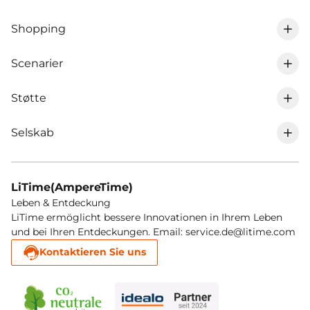
Shopping
Scenarier
0% moms i DE
Støtte
RV lithium batteri
LiFePO4 batteri
Selskab
Spor min ordre
Marine trolling motor lithium batteri
Opladere
Om LiTime
Forsendelsespolitik
Golfvogn lithium batteri
MPPT & inverter
LiTime(AmpereTime)
LiTime medlemskab
Leben & Entdeckung
Returner & Refusion
Solar lithium batteri
Tilbehør
LiTime ermöglicht bessere Innovationen in Ihrem Leben
und bei Ihren Entdeckungen. Email: service.de@litime.com
Affiliate program
Registrer garanti
Koldt lithium batteri
Som nye batterier
Kontaktieren Sie uns
Blog
Garantipolitik
Elektromobilitet lithium batteri
Kontakte
Serviceydelse