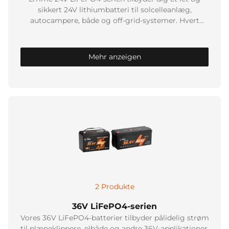
sikkert 24V lithiumbatteri til solcelleanlæg,
autocampere, både og off-grid-systemer. Hvert
LiTime-batteri er et effektivt 24V LiFePO4-batteri: et
langtidsholdbart 24V-batteri med en integreret BMS,
ideelt til et pålideligt 24V LiFePO4-system – LiTime
Mehr anzeigen
LiFePO4 erstatter konventionelle 24V blybatterier.
2 Produkte
36V LiFePO4-serien
Vores 36V LiFePO4-batterier tilbyder pålidelig strøm
til plæneklippere, elbåde og andre 36V-applikationer.