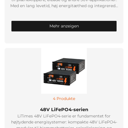
Med en lang levetid, høj energitæthed og integrerede
beskyttelsesfunktioner er et 36V LiFePO4-batteri det
perfekte valg for dem, der værdsætter ydeevne og
sikkerhed. Opdag vores udvalg af 36V LiFePO4-
Mehr anzeigen
løsninger til mobile og stationære applikationer –
lette, vedligeholdelsesfrie og effektive.
4 Produkte
48V LiFePO4-serien
LiTimes 48V LiFePO4-serie er fundamentet for
højtydende energisystemer: kompakte 48V LiFePO4-