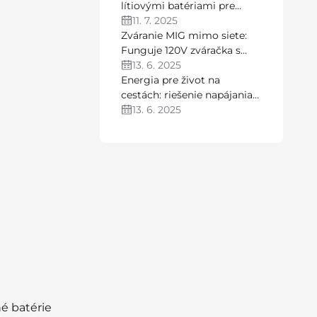
lítiovými batériami pre
elektrické člny
11. 7. 2025
Zváranie MIG mimo siete:
Funguje 120V zváračka s
3000W invertorom a
13. 6. 2025
LiFePO₄ batériami?
Energia pre život na
cestách: riešenie napájania
LiTime od Dylana Jonesa v
13. 6. 2025
obytnom aute
é batérie