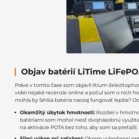
Objav batérií LiTime LiFePO
Práve v tomto čase som objavil lítium-železitoph
videl nejaké recenzie online a počul som o nich ho
mohla by ľahšia batéria naozaj fungovať lepšie? 
Okamžitý úbytok hmotnosti:
Rozdiel v hmotnos
batériami som mohol niesť dvojnásobnú využiteľ
na aktivácie POTA bez toho, aby som sa preťažil.
Silný výkon pri zaťažení:
Okrem vylepšenej pren