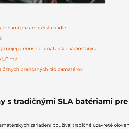
atériami pre amatérske rádio
o
ty mojej prenosnej amatérskej rádiostanice
s LiTime
erióznych prenosných rádioamatérov.
y s tradičnými SLA batériami pre
matérskych zariadení používal tradičné uzavreté oloven