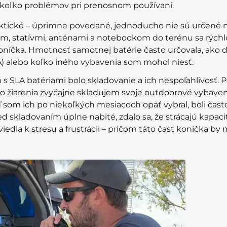
niekoľko problémov pri prenosnom používaní.
ktické – úprimne povedané, jednoducho nie sú určené 
iom, statívmi, anténami a notebookom do terénu sa rýchl
níčka. Hmotnosť samotnej batérie často určovala, ako 
A) alebo koľko iného vybavenia som mohol niesť.
 SLA batériami bolo skladovanie a ich nespoľahlivosť. 
 žiarenia zvyčajne skladujem svoje outdoorové vybaven
ď som ich po niekoľkých mesiacoch opäť vybral, boli čas
d skladovaním úplne nabité, zdalo sa, že strácajú kapaci
viedla k stresu a frustrácii – pričom táto časť koníčka by 