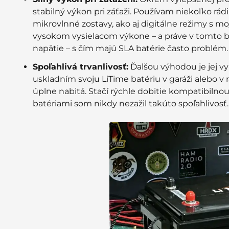
stabilný výkon pri záťaži. Používam niekoľko rá
mikrovlnné zostavy, ako aj digitálne režimy s 
vysokom vysielacom výkone – a práve v tomto baté
napätie – s čím majú SLA batérie často problém.
Spoľahlivá trvanlivosť:
Ďalšou výhodou je jej vy
uskladním svoju LiTime batériu v garáži alebo v r
úplne nabitá. Stačí rýchle dobitie kompatibilnou
batériami som nikdy nezažil takúto spoľahlivosť.