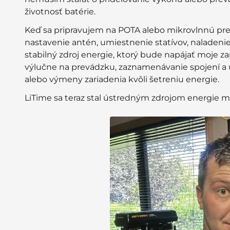
životnosť batérie.
Keď sa pripravujem na POTA alebo mikrovlnnú pre
nastavenie antén, umiestnenie statívov, naladeni
stabilný zdroj energie, ktorý bude napájať moje z
výlučne na prevádzku, zaznamenávanie spojení a už
alebo výmeny zariadenia kvôli šetreniu energie.
LiTime sa teraz stal ústredným zdrojom energie m