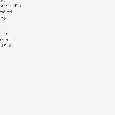
osné UHF a
mä pri
tné
ucho
akmer
mi SLA