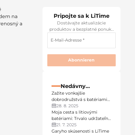
é
Pripojte sa k LiTime
 idem na
Dostávajte aktualizácie
renosný a
produktov a bezplatné ponuky
produktov.
E-Mail-Adresse *
M
24V 100Ah
€499,99
€699,99
Abonnieren
Nedávny
Zažite vonkajšie
príspevok
dobrodružstvá s batériami
LiTime LiFePO4 RV
28. 8. 2025
Moja cesta s lítiovými
batériami: Trvalo udržateľná
energia pre domácnosť
21. 7. 2025
Garyho skúsenosti s LiTime