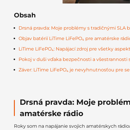
Obsah
Drsná pravda: Moje problémy s tradičnými SLA b
Objav batérií LiTime LiFePO₄ pre amatérske rádi
LiTime LiFePO₄: Napájací zdroj pre všetky aspek
Pokoj v duši vďaka bezpečnosti a všestrannosti 
Záver: LiTime LiFePO₄ je nevyhnutnosťou pre s
Drsná pravda: Moje problém
amatérske rádio
Roky som na napájanie svojich amatérskych rádioa