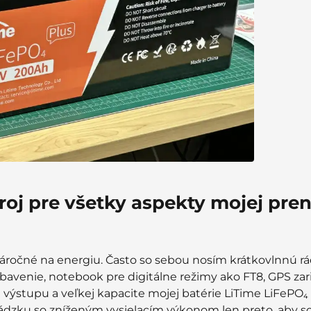
roj pre všetky aspekty mojej pre
ročné na energiu. Často so sebou nosím krátkovlnnú rá
venie, notebook pre digitálne režimy ako FT8, GPS zar
ýstupu a veľkej kapacite mojej batérie LiTime LiFePO₄ 
ádzku so zníženým vysielacím výkonom len preto, aby so