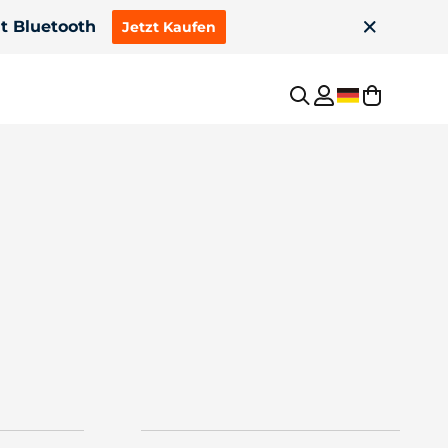
, 6000+ Zyklen!
Jetzt Kaufen
Politika
Nové
epretržitým vybíjaním
Zásady ochrany osobných údajov
200Ah XtraMini Smart
24V 100Ah XtraMini Smart
ooth | Nízka teplota
Nízka teplota | Bluetooth
 Bluetooth
Odtlačok
Zmluvné podmienky (zmluvné & podmienky)
Duševné vlastníctvo
Erstattungsrichtlinie
Mehr sehen
Widerrufsrecht
 Landmaschinen
Bluetooth & 2C-Entladung