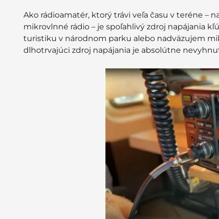
Ako rádioamatér, ktorý trávi veľa času v teréne – 
mikrovlnné rádio – je spoľahlivý zdroj napájania kľ
turistiku v národnom parku alebo nadväzujem mikr
dlhotrvajúci zdroj napájania je absolútne nevyhnu
51,2 V 100 Ah
€1.155,99
Smart Comflex
€1.999,00
Elektrischer
Außenbordmotor