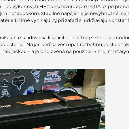
dií – od výkonných HF transceiverov pre POTA až po pren
mojím notebookom. Stabilné napájanie je nevyhnutné, naj
rie LiTime vynikajú. Aj pri záťaži si udržiavajú konštan
nikajúca skladovacia kapacita. Po letnej sezóne jednod
ádiostanici. Na jar, keď sa veci opäť rozbehnú, je stále t
 nabíjačkou – a je pripravená na použitie. S mojimi starý