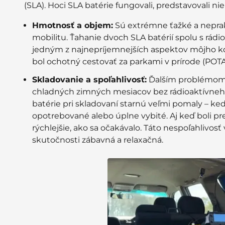
(SLA). Hoci SLA batérie fungovali, predstavovali 
Hmotnosť a objem:
Sú extrémne ťažké a nepra
mobilitu. Ťahanie dvoch SLA batérií spolu s rád
jedným z najnepríjemnejších aspektov môjho ko
bol ochotný cestovať za parkami v prírode (POT
Skladovanie a spoľahlivosť:
Ďalším problémom s
chladných zimných mesiacov bez rádioaktívneho
batérie pri skladovaní starnú veľmi pomaly – ke
opotrebované alebo úplne vybité. Aj keď boli pre
rýchlejšie, ako sa očakávalo. Táto nespoľahlivosť 
skutočnosti zábavná a relaxačná.