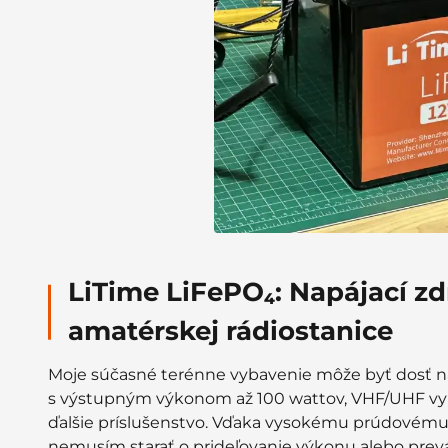
LiTime LiFePO₄: Napájací zd
amatérskej rádiostanice
Moje súčasné terénne vybavenie môže byť dosť ná
s výstupným výkonom až 100 wattov, VHF/UHF vyba
ďalšie príslušenstvo. Vďaka vysokému prúdovému v
nemusím starať o prideľovanie výkonu alebo prev