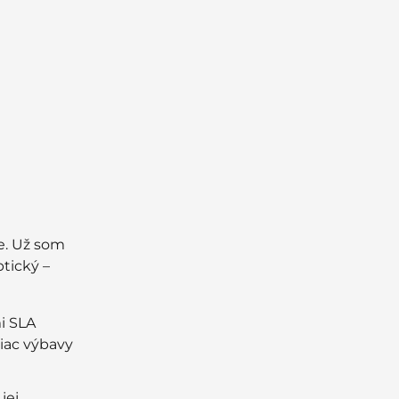
e. Už som
tický –
i SLA
iac výbavy
jej