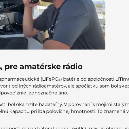
₄ pre amatérske rádio
ospharmaceutické (LiFePO₄) batérie od spoločnosti LiTim
voriť od iných rádioamatérov, ale spočiatku som bol skep
Odpoveď znie jednoznačne áno.
ti bol okamžite badateľný. V porovnaní s mojimi starým
nú kapacitu pri iba polovičnej hmotnosti. To znamená v
osnosti ma na batérii LiTime LiFePO₄ najviac ohromuje 