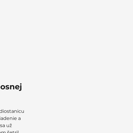
nosnej
diostanicu
iadenie a
sa už
m šetril