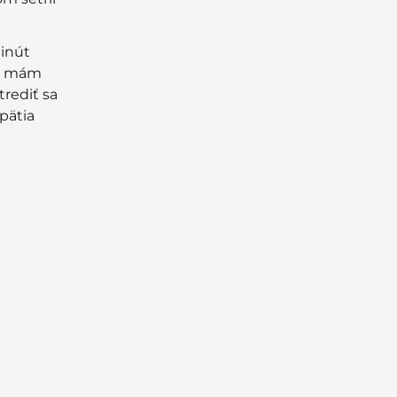
minút
že mám
trediť sa
pätia