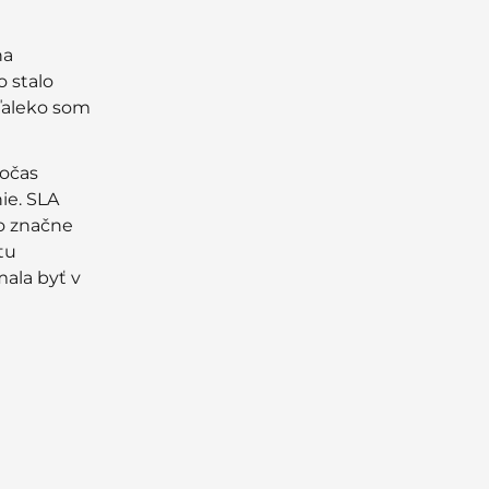
na
o stalo
ďaleko som
Počas
ie. SLA
to značne
tu
mala byť v