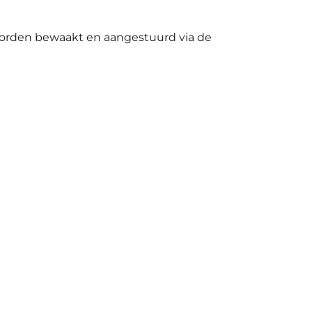
worden bewaakt en aangestuurd via de
24 V 100 Ah
€499,99
€699,99