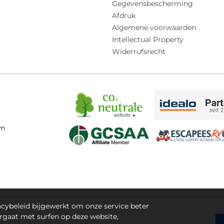
Gegevensbescherming
Afdruk
Algemene voorwaarden
Intellectual Property
Widerrufsrecht
om
ybeleid bijgewerkt om onze service beter
orgaat met surfen op deze website,