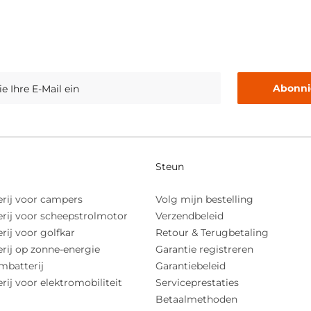
Abonni
Steun
erij voor campers
Volg mijn bestelling
erij voor scheepstrolmotor
Verzendbeleid
rij voor golfkar
Retour & Terugbetaling
rij op zonne-energie
Garantie registreren
mbatterij
Garantiebeleid
rij voor elektromobiliteit
Serviceprestaties
Betaalmethoden