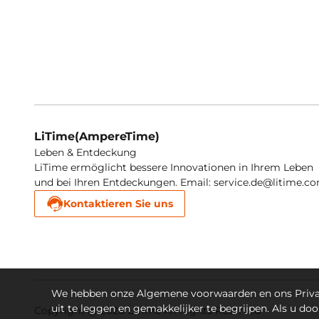
LiTime(AmpereTime)
Leben & Entdeckung
LiTime ermöglicht bessere Innovationen in Ihrem Leben
und bei Ihren Entdeckungen. Email: service.de@litime.c
Kontaktieren Sie uns
We hebben onze Algemene voorwaarden en ons Privac
uit te leggen en gemakkelijker te begrijpen. Als u do
Copyright @ 2026 LiTime All Rights Reserved