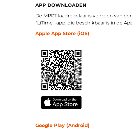
APP
DOWNLOADEN
De MPPT-laadregelaar is voorzien van 
"LiTime"-app, die beschikbaar is in de Ap
Apple App Store (iOS)
51,2 V 100 Ah
€1.155,99
Smart Comflex
€1.999,00
Elektrischer
Außenbordmotor
Google Play (Android)