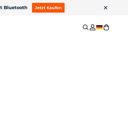
it Bluetooth
Jetzt Kaufen
Beleid
w
Nieuw
A continue ontlading
Privacybeleid
200Ah XtraMini Smart
24V 100Ah XtraMini Smart
ooth | Lage temp
Lage temp | Bluetooth
-batterij
Afdruk
Algemene voorwaarden (Algemene & Voorwaarden)
Intellectueel eigendom
Erstattungsrichtlinie
Mehr sehen
Widerrufsrecht
 Landmaschinen
Bluetooth & 2C-Entladung