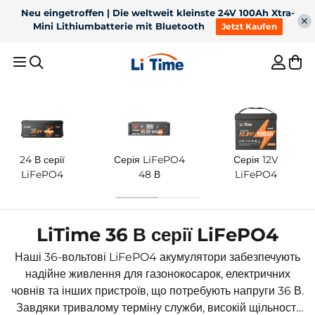
Neu eingetroffen | Die weltweit kleinste 24V 100Ah Xtra-
Mini Lithiumbatterie mit Bluetooth
Jetzt Kaufen
Neu eingetroffen | 12V 200Ah Xtra-Mini LiFePO4 Batterie
mit Bluetooth, 41% Kleiner, 6000+ Zyklen!
Jetzt Kaufen
Empfohlene Ergebnisse
1
36V 50Ah Bluetooth
2
12V 100Ah H190 з
LiFePO4 для
200A постійного
24 В серії
Серія LiFePO4
Серія 12V
3
Для тролінгового
4
12V 300Ah
LiFePO4
48 В
LiFePO4
троллінгового двигуна
розряду під сидінням
двигуна
вагою 100 фунтів
Bluetooth акумулятор
5
Зарядний пристрій для
акумулятора
Bestseller
LiTime 36 В серії LiFePO4
Наші 36-вольтові LiFePO4 акумулятори забезпечують
надійне живлення для газонокосарок, електричних
човнів та інших пристроїв, що потребують напруги 36 В.
Завдяки тривалому терміну служби, високій щільності