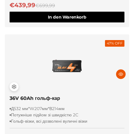
€439,99
€699,99
In den Warenkorb
47
% OFF
36V 60Ah гольф-кар
Д532 мм*W207мм*В214мм
Потужніше підйом зі швидкістю 2C
Гольф-візки, всі дозволені вуличні візки