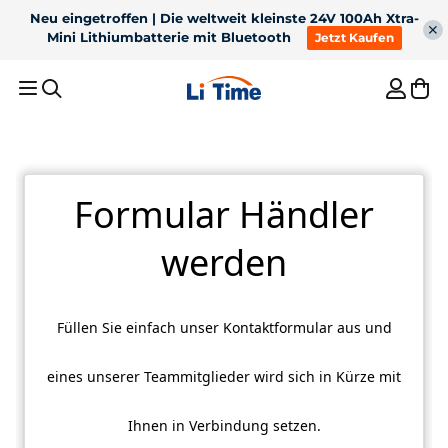
Neu eingetroffen | Die weltweit kleinste 24V 100Ah Xtra-
Mini Lithiumbatterie mit Bluetooth
Jetzt Kaufen
Empfohlene Ergebnisse
1
36V 50Ah Bluetooth
2
12V 100Ah H190 s
LiFePO4 pre 100lb
200A nepretržitým
3
Pre trollingový motor
4
12V 300Ah
trollingový motor
vybíjaním
podsedadlovou
5
Nabíjačka batérií
batériou Bluetooth
Bestseller