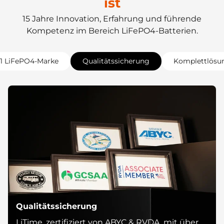
ist
15 Jahre Innovation, Erfahrung und führende
Kompetenz im Bereich LiFePO4-Batterien.
1 LiFePO4-Marke
Qualitätssicherung
Komplettlösu
Qualitätssicherung
LiTime, zertifiziert von ABYC & RVDA, mit über