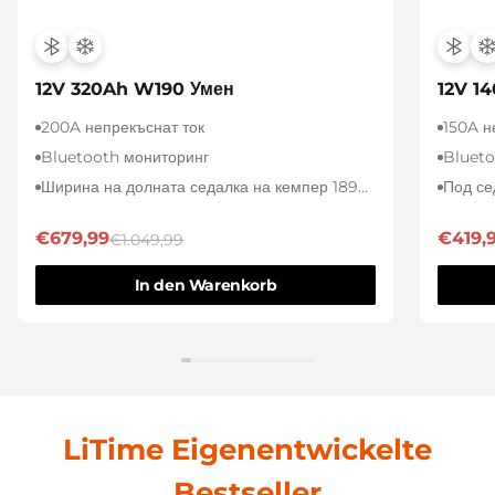
12V 320Ah W190 Умен
12V 1
200A непрекъснат ток
150A не
Bluetooth мониторинг
Blueto
Ширина на долната седалка на кемпер 189
Под се
мм
€679,99
€419,
€1.049,99
In den Warenkorb
LiTime Eigenentwickelte
Bestseller