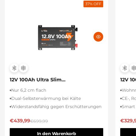
37
% OFF
12V 100Ah Ultra Slim
12V 1
Selbsterwärmung
Nur 6,2 cm flach
Wohnmo
Dual-Selbsterwärmung bei Kälte
CE-, R
Widerstandsfähig gegen Erschütterungen
Smart
€439,99
€329,
€699,99
In den Warenkorb