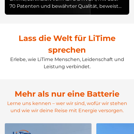
70 Patenten und bewährter Qualität, beweist
durch Expertise seine Führungsposition.
Lass die Welt für LiTime
sprechen
Erlebe, wie LiTime Menschen, Leidenschaft und
Entdecken
Review-Videos
Veranstaltungen
Leistung verbindet.
Mehr als nur eine Batterie
Lerne uns kennen – wer wir sind, wofür wir stehen
und wie wir deine Reise mit Energie versorgen.