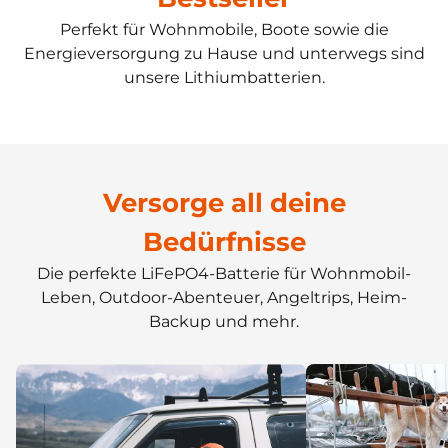
Perfekt für Wohnmobile, Boote sowie die
Energieversorgung zu Hause und unterwegs sind
unsere Lithiumbatterien.
Elite Power Solution für
12V 140Ah - 150A BMS
Elektroboote
Smart BMS, Low-Temp Schutz, Ideal für Wohnmobil-
Geboren für 30–70 lb Bugmotoren & Elektro-
Untersitz.
Versorge all deine
Außenborder
Bedürfnisse
Jetzt kaufen
Mehr erfahren
Die perfekte LiFePO4-Batterie für Wohnmobil-
Leben, Outdoor-Abenteuer, Angeltrips, Heim-
Backup und mehr.