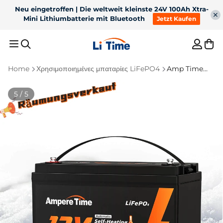
Neu eingetroffen | Die weltweit kleinste 24V 100Ah Xtra-
Mini Lithiumbatterie mit Bluetooth
Jetzt Kaufen
Home
Χρησιμοποιημένες μπαταρίες LiFePO4
Amp Time
12V 200Ah
Empfohlene Ergebnisse
Αυτοθέρμανση
5 / 5
1
36V 50Ah Bluetooth
2
12V 100Ah H190 mit
LiFePO4 für 100lb
200A
3
Für Trolling Motor
4
12V 300Ah
TrollingMotor
Dauerentladung
Untersitz Bluetooth
5
Batterie ladegerät
Batterie
Bestseller