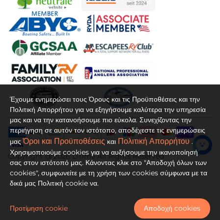
Επαφή
Απόδοση υπηρεσιών
Τρόποι πληρωμής
Προστασία δεδομένων
Αποτύπωμα
Έχουμε ενημερώσει τους Όρους και τις Προϋποθέσεις και την
Όροι και Προϋποθέσεις
Πολιτική Απορρήτου για να εξηγήσουμε καλύτερα την υπηρεσία
μας και να την κατανοήσουμε πιο εύκολα. Συνεχίζοντας την
περιήγηση σε αυτόν τον ιστότοπο, αποδέχεστε τις ενημερώσεις
Intellectual Property
Όροι και Προϋποθέσεις
Πολιτική Απορρήτου
μας
και
.
Χρησιμοποιούμε cookies για να αυξήσουμε την ικανοποίησή
Widerrufsrecht
Copyright @ 2026 LiTime All Rights Reserved
σας στον ιστότοπό μας. Κάνοντας κλικ στο "Αποδοχή όλων των
cookies", συμφωνείτε με τη χρήση των cookies σύμφωνα με τα
δικά μας Πολιτική cookie να.
Προτίμηση cookie
Αποδοχή cookies