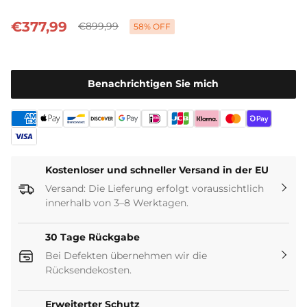
εκκίνησης για καμία συσκευή (συμπεριλαμβανομένων των
αμαξιδίων του γκολφ).
€377,99
€899,99
58% OFF
Benachrichtigen Sie mich
Kostenloser und schneller Versand in der EU
Versand: Die Lieferung erfolgt voraussichtlich
innerhalb von 3–8 Werktagen.
30 Tage Rückgabe
Bei Defekten übernehmen wir die
Rücksendekosten.
Erweiterter Schutz