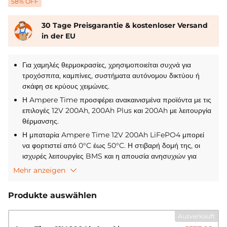
58
% OFF
30 Tage Preisgarantie & kostenloser Versand
in der EU
Για χαμηλές θερμοκρασίες, χρησιμοποιείται συχνά για
τροχόσπιτα, καμπίνες, συστήματα αυτόνομου δικτύου ή
σκάφη σε κρύους χειμώνες.
Η Ampere Time προσφέρει ανακαινισμένα προϊόντα με τις
επιλογές 12V 200Ah, 200Ah Plus και 200Ah με λειτουργία
θέρμανσης.
Η μπαταρία Ampere Time 12V 200Ah LiFePO4 μπορεί
να φορτιστεί από 0°C έως 50°C. Η στιβαρή δομή της, οι
ισχυρές λειτουργίες BMS και η απουσία ανησυχιών για
διαρροή τοξικών υγρών την καθιστούν μια ανώτερη επιλογή
Mehr anzeigen
μεταξύ των μπαταριών LiFePO4.
Βελτιωμένα χαρακτηριστικά προστασίας – Αυτόματη
Produkte auswählen
επαναφορά (30 δευτ.) μετά από προστασία
υπερφόρτωσης, αντοχή στην υγρασία και το αλατόνερο,
Ausverkauft
λειτουργία προφόρτισης.