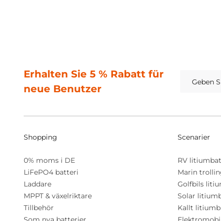
Erhalten Sie 5 % Rabatt für
neue Benutzer
Shopping
Scenarier
0% moms i DE
RV litiumbat
LiFePO4 batteri
Marin trolli
Laddare
Golfbils liti
MPPT & växelriktare
Solar litium
Tillbehör
Kallt litiumb
Som nya batterier
Elektromobil