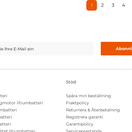
2
3
4
1
Abonni
Stöd
teri
Spåra min beställning
ngmotor litiumbatteri
Fraktpolicy
umbatteri
Returnera & Återbetalning
batteri
Registrera garanti
atteri
Garantipolicy
itet litiumbatteri
Serviceprestanda