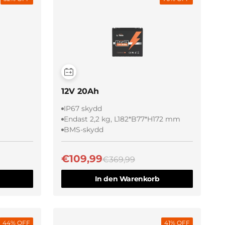
Schnellansicht
12V 20Ah
IP67 skydd
Endast 2,2 kg, L182*B77*H172 mm
BMS-skydd
€109,99
€369,99
In den Warenkorb
44
% OFF
41
% OFF