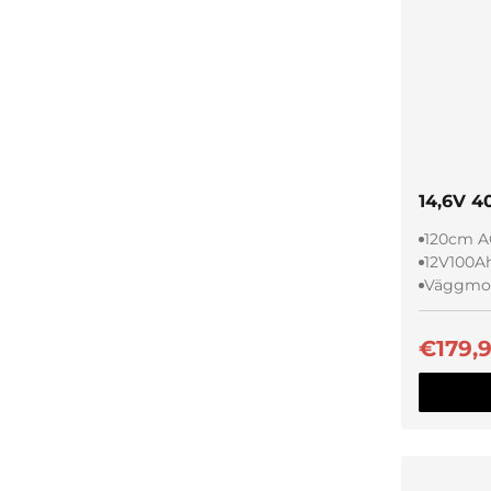
14,6V 4
monter
120cm A
12V100Ah
Väggmont
transpor
€179,