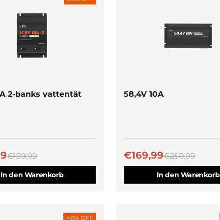
Schnellansicht
0A 2-banks vattentät
58,4V 10A
99
€169,99
€199,99
€250,99
In den Warenkorb
In den Warenkorb
48
% OFF