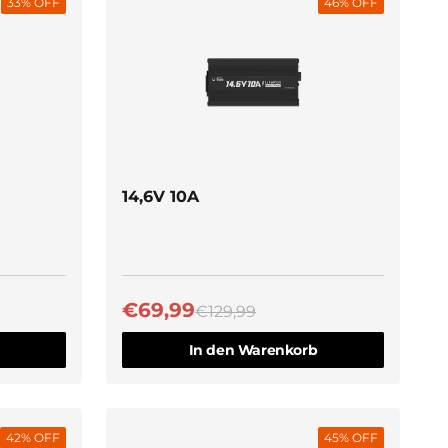
33
% OFF
46
% OFF
Schnellansicht
M
24V 100Ah
€499,99
€699,99
14,6V 10A
€69,99
€129,99
In den Warenkorb
42
% OFF
45
% OFF