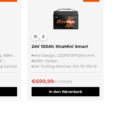
Schnellansicht
24V 100Ah XtraMini Smart
kg, 168mm
Mini-Design, L333*B176*H240 mm
CC-
6000+ Zyklen
mp-Schutz
24V Trolling-Motoren mit 70–100 lb
€699,99
€1.199,99
In den Warenkorb