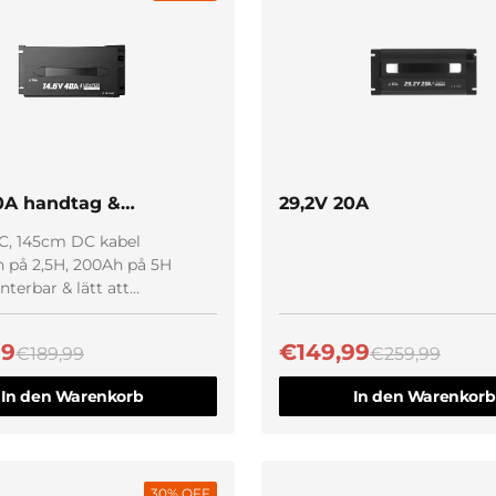
Schnellansicht
0A handtag &
29,2V 20A
bart
C, 145cm DC kabel
 på 2,5H, 200Ah på 5H
erbar & lätt att
tera
99
€149,99
€189,99
€259,99
In den Warenkorb
In den Warenkorb
30
% OFF