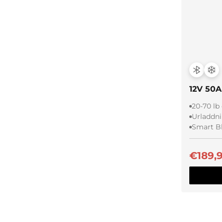
12V 50A
20-70 lb
Urladdni
Smart B
€189,