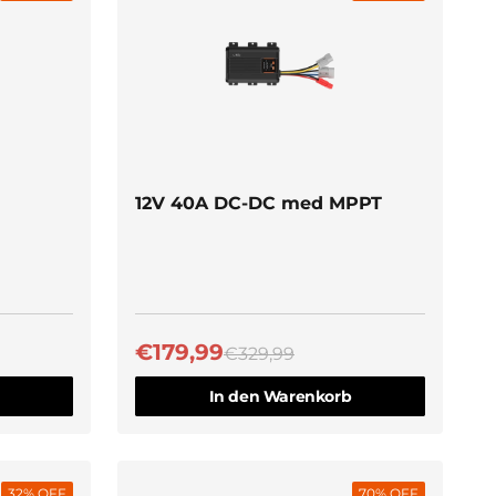
Schnellansicht
12V 40A DC-DC med MPPT
€179,99
€329,99
In den Warenkorb
32
% OFF
70
% OFF