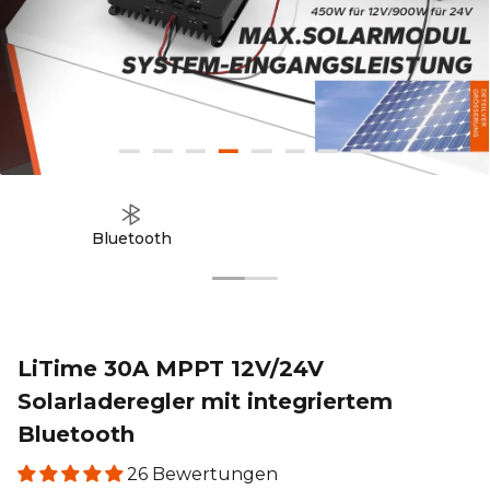
51,2V 100Ah
12V 100Ah H190
12.8V 2
€1.155,99
€299,99
€599,99
Smart Comflex
Smart
Low-T
€1.999,00
€599,00
€1.
Bluetooth
LiTime 30A MPPT 12V/24V
Solarladeregler mit integriertem
Bluetooth
26 Bewertungen