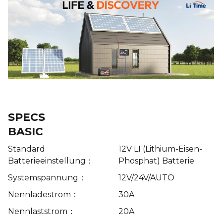
SPECS
BASIC
Standard
12V LI (Lithium-Eisen-
Batterieeinstellung：
Phosphat) Batterie
Systemspannung：
12V/24V/AUTO
Nennladestrom：
30A
Nennlaststrom：
20A