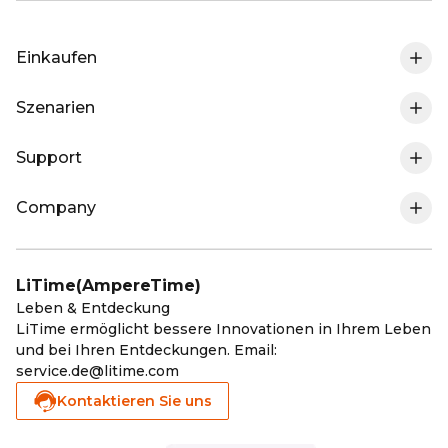
Einkaufen
Szenarien
0% MwSt. In DE
Support
Wohnmobil-Lithium-Batterie
LiFePO4-Batterie
Company
Meine Bestellung Verfolgen
Marine-Trolling Motor-Lithium-Batterie
Ladegeräte
Über LiTime
Versandpolitik
Golf Cart-Lithium-Batterie
MPPT & Wechselrichter
LiTime(AmpereTime)
LiTime-Mitgliedschaft
Leben & Entdeckung
Rückgabe & Rückerstattung
Solar-Lithium-Batterie
Zubehör
LiTime ermöglicht bessere Innovationen in Ihrem Leben
und bei Ihren Entdeckungen. Email:
Affiliate Program
Garantie registrieren
Kälte-Lithium-Batterie
Wie neu Batterien
service.de@litime.com
Kontaktieren Sie uns
Blog
Garantie-Politik
Elektromobilität-Lithium-Batterie