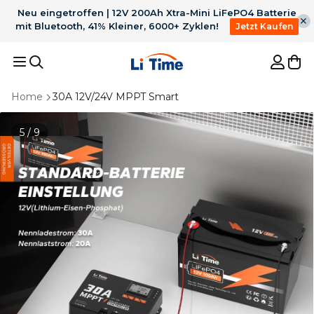
Neu eingetroffen | 12V 200Ah Xtra-Mini LiFePO4 Batterie
mit Bluetooth, 41% Kleiner, 6000+ Zyklen!
Jetzt Kaufen
Home
30A 12V/24V MPPT Smart
Empfohlene Ergebnisse
5 / 9
1
36V 50Ah Bluetooth
2
12V 100Ah H190 mit
LiFePO4 für 100lb
200A
3
Für Trolling Motor
4
12V 300Ah
TrollingMotor
Dauerentladung
Untersitz Bluetooth
5
Batterie ladegerät
Batterie
Bestseller