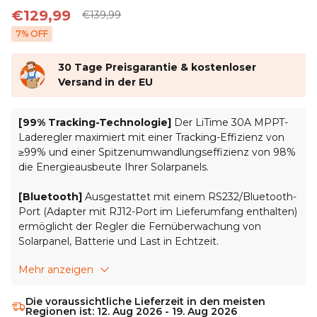
€129,99
€139,99
7
% OFF
30 Tage Preisgarantie & kostenloser
Versand in der EU
[99% Tracking-Technologie]
Der LiTime 30A MPPT-
Laderegler maximiert mit einer Tracking-Effizienz von
≥99% und einer Spitzenumwandlungseffizienz von 98%
die Energieausbeute Ihrer Solarpanels.
[Bluetooth]
Ausgestattet mit einem RS232/Bluetooth-
Port (Adapter mit RJ12-Port im Lieferumfang enthalten)
ermöglicht der Regler die Fernüberwachung von
Solarpanel, Batterie und Last in Echtzeit.
Mehr anzeigen
[Benutzerfreundliches Design]
Ein LCD-Bildschirm
zeigt Systeminformationen an, während LED-Anzeigen
den Status von Solarpanels, Batterie und Lasten
Die voraussichtliche Lieferzeit in den meisten
Regionen ist: 12. Aug 2026 - 19. Aug 2026
visualisieren.