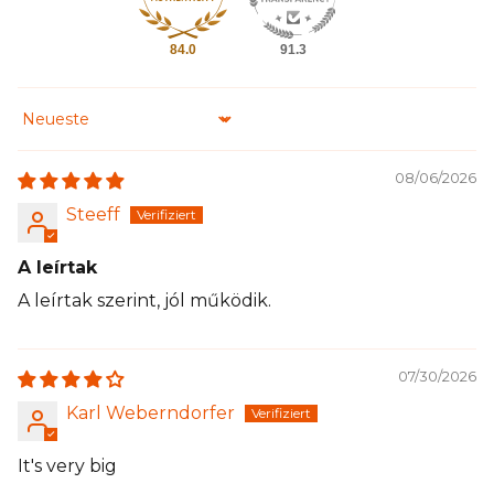
84.0
91.3
Sort by
08/06/2026
Steeff
A leírtak
A leírtak szerint, jól működik.
07/30/2026
Karl Weberndorfer
It's very big