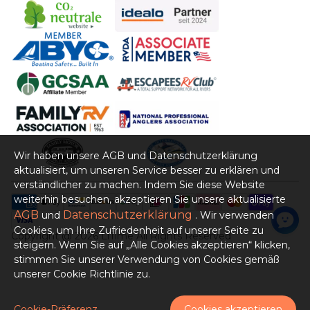
Kontakt
Serviceleistung
Zahlungsarten
Datenschutz
Impressum
AGB
Wir haben unsere AGB und Datenschutzerklärung
aktualisiert, um unseren Service besser zu erklären und
verständlicher zu machen. Indem Sie diese Website
Intellectual Property
weiterhin besuchen, akzeptieren Sie unsere aktualisierte
AGB
Datenschutzerklärung
und
. Wir verwenden
Widerrufsrecht
Cookies, um Ihre Zufriedenheit auf unserer Seite zu
Copyright @ 2026 LiTime All Rights Reserved
steigern. Wenn Sie auf „Alle Cookies akzeptieren“ klicken,
stimmen Sie unserer Verwendung von Cookies gemäß
unserer Cookie Richtlinie zu.
Cookie-Präferenz
Cookies akzeptieren