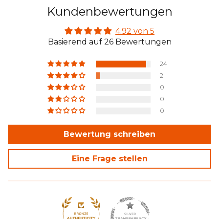
Kundenbewertungen
Lithium-Batterie entnehmen Sie bitte dem
Handbuch.
4.92 von 5
Basierend auf 26 Bewertungen
24
2
0
0
0
Bewertung schreiben
Eine Frage stellen